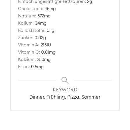
Einfach ungesättigte Fettsäuren:
2
g
Cholesterin:
45
mg
Natrium:
572
mg
Kalium:
34
mg
Ballaststoffe:
0.1
g
Zucker:
0.02
g
Vitamin A:
215
IU
Vitamin C:
0.01
mg
Kalzium:
250
mg
Eisen:
0.5
mg
KEYWORD
Dinner, Frühling, Pizza, Sommer