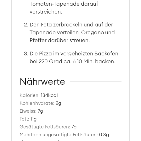
Tomaten-Tapenade darauf
verstreichen.
Den Feta zerbröckeln und auf der
Tapenade verteilen. Oregano und
Pfeffer darüber streuen.
Die Pizza im vorgeheizten Backofen
bei 220 Grad ca. 6-10 Min. backen.
Nährwerte
Kalorien:
134
kcal
Kohlenhydrate:
2
g
Eiweiss:
7
g
Fett:
11
g
Gesättigte Fettsäuren:
7
g
Mehrfach ungesättigte Fettsäuren:
0.3
g