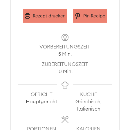
Rezept drucken
Pin Recipe
VORBEREITUNGSZEIT
Minuten
5
Min.
ZUBEREITUNGSZEIT
Minuten
10
Min.
GERICHT
KÜCHE
Hauptgericht
Griechisch,
Italienisch
PORTIONEN
KALORIEN