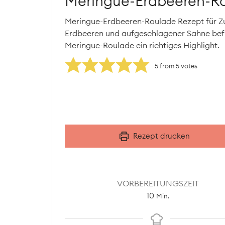
Meringue-Erdbeeren-R
Meringue-Erdbeeren-Roulade Rezept für Z
Erdbeeren und aufgeschlagener Sahne befüllt
Meringue-Roulade ein richtiges Highlight.
5
from
5
votes
Rezept drucken
VORBEREITUNGSZEIT
Minuten
10
Min.