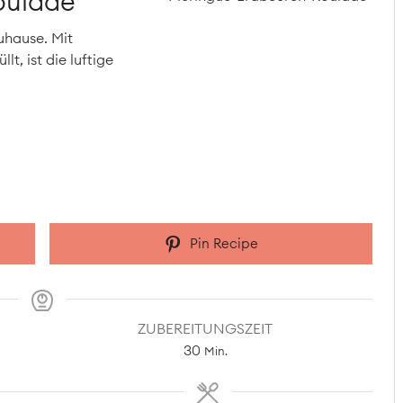
oulade
uhause. Mit
, ist die luftige
Pin Recipe
ZUBEREITUNGSZEIT
Minuten
30
Min.