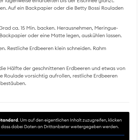
er lagenweise einarbeiten bis der Eischnee glänzt.
en. Auf ein Backpapier oder die Betty Bossi Rouladen
 Grad ca. 15 Min. backen. Herausnehmen, Meringue-
Backpapier oder eine Matte legen, auskühlen lassen.
en. Restliche Erdbeeren klein schneiden. Rahm
ie Hälfte der geschnittenen Erdbeeren und etwas von
e Roulade vorsichtig aufrollen, restliche Erdbeeren
 bestäuben.
Standard
. Um auf den eigentlichen Inhalt zuzugreifen, klicken
e, dass dabei Daten an Drittanbieter weitergegeben werden.