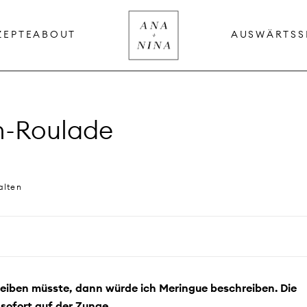
ZEPTE
ABOUT
AUSWÄRTS
S
n-Roulade
alten
iben müsste, dann würde ich Meringue beschreiben. Die
 sofort auf der Zunge.