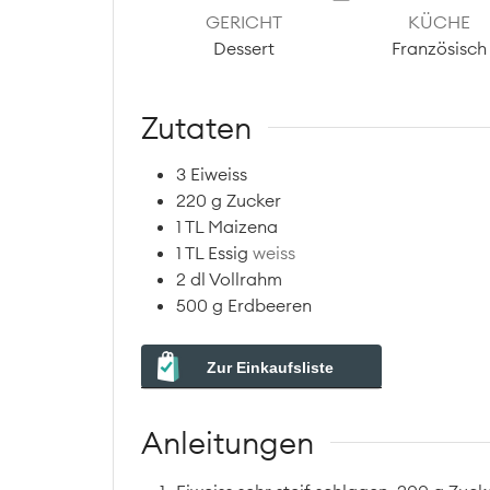
GERICHT
KÜCHE
Dessert
Französisch
Zutaten
3
Eiweiss
220
g
Zucker
1
TL
Maizena
1
TL
Essig
weiss
2
dl
Vollrahm
500
g
Erdbeeren
Zur Einkaufsliste
Anleitungen