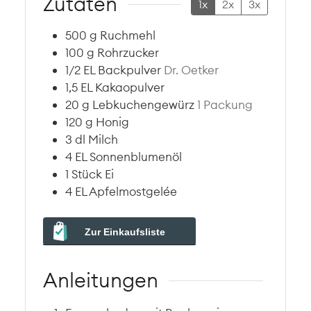
Zutaten
1x
2x
3x
500
g
Ruchmehl
100
g
Rohrzucker
1/2
EL
Backpulver
Dr. Oetker
1,5
EL
Kakaopulver
20
g
Lebkuchengewürz
1 Packung
120
g
Honig
3
dl
Milch
4
EL
Sonnenblumenöl
1
Stück
Ei
4
EL
Apfelmostgelée
Zur Einkaufsliste
Anleitungen