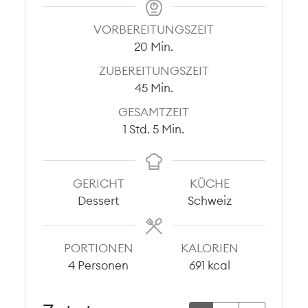
VORBEREITUNGSZEIT
Minuten
20
Min.
ZUBEREITUNGSZEIT
Minuten
45
Min.
GESAMTZEIT
Stunde
Minuten
1
Std.
5
Min.
GERICHT
KÜCHE
Dessert
Schweiz
PORTIONEN
KALORIEN
4
Personen
691
kcal