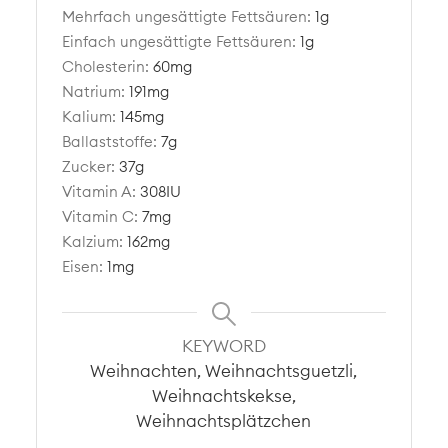
Mehrfach ungesättigte Fettsäuren:
1
g
Einfach ungesättigte Fettsäuren:
1
g
Cholesterin:
60
mg
Natrium:
191
mg
Kalium:
145
mg
Ballaststoffe:
7
g
Zucker:
37
g
Vitamin A:
308
IU
Vitamin C:
7
mg
Kalzium:
162
mg
Eisen:
1
mg
KEYWORD
Weihnachten, Weihnachtsguetzli,
Weihnachtskekse,
Weihnachtsplätzchen