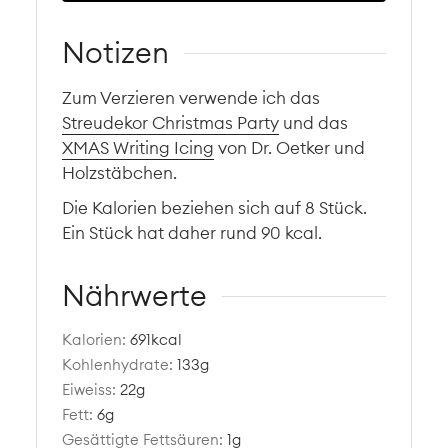
Notizen
Zum Verzieren verwende ich das
Streudekor Christmas Party
und das
XMAS Writing Icing
von Dr. Oetker und
Holzstäbchen.
Die Kalorien beziehen sich auf 8 Stück.
Ein Stück hat daher rund 90 kcal.
Nährwerte
Kalorien:
691
kcal
Kohlenhydrate:
133
g
Eiweiss:
22
g
Fett:
6
g
Gesättigte Fettsäuren:
1
g