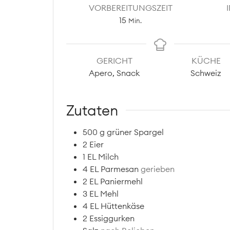
VORBEREITUNGSZEIT
Minuten
15
Min.
GERICHT
KÜCHE
Apero, Snack
Schweiz
Zutaten
500
g
grüner Spargel
2
Eier
1
EL
Milch
4
EL
Parmesan
gerieben
2
EL
Paniermehl
3
EL
Mehl
4
EL
Hüttenkäse
2
Essiggurken