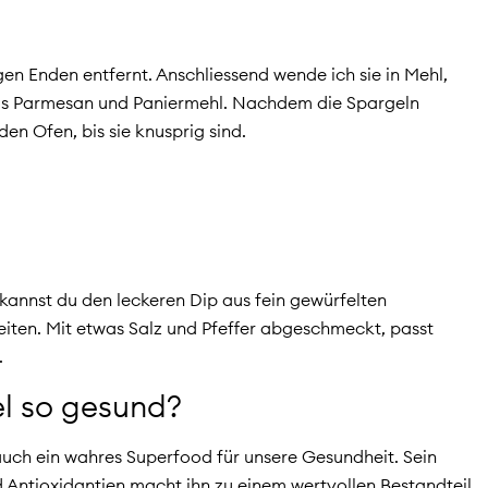
gen Enden entfernt. Anschliessend wende ich sie in Mehl,
g aus Parmesan und Paniermehl. Nachdem die Spargeln
den Ofen, bis sie knusprig sind.
annst du den leckeren Dip aus fein gewürfelten
ten. Mit etwas Salz und Pfeffer abgeschmeckt, passt
.
l so gesund?
 auch ein wahres Superfood für unsere Gesundheit. Sein
 Antioxidantien macht ihn zu einem wertvollen Bestandteil