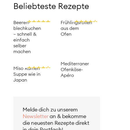
Beliebteste Rezepte
Beeren­
Frühlingsrollen
blechkuchen
aus dem
– schnell &
Ofen
einfach
selber
machen
Mediterraner
Miso Ramen
Ofenkäse-
Suppe wie in
Apéro
Japan
Melde dich zu unserem
Newsletter
an & bekomme
die neuesten Rezepte direkt
in dein Postfach!