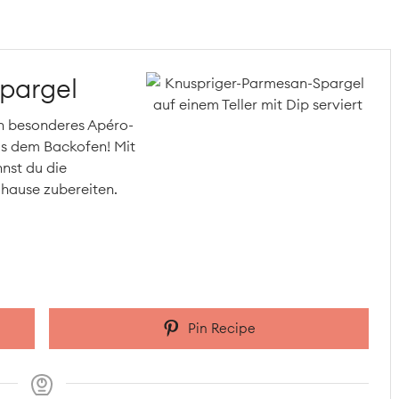
pargel
in besonderes Apéro-
us dem Backofen! Mit
nst du die
uhause zubereiten.
Pin Recipe