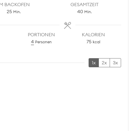
IM BACKOFEN
GESAMTZEIT
Minuten
Minuten
25
40
Min.
Min.
PORTIONEN
KALORIEN
4
75
Personen
kcal
1x
2x
3x