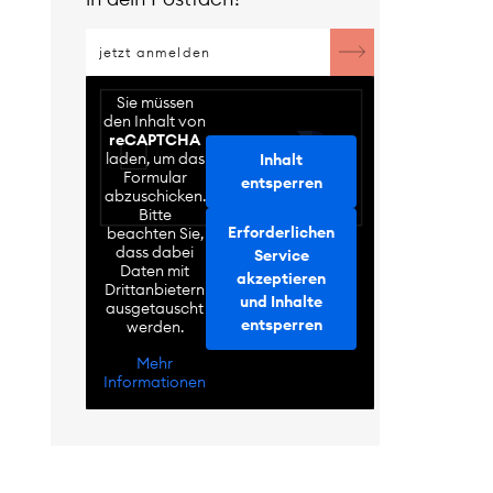
Sie müssen
den Inhalt von
reCAPTCHA
laden, um das
Inhalt
Formular
entsperren
abzuschicken.
Bitte
Erforderlichen
beachten Sie,
dass dabei
Service
Daten mit
akzeptieren
Drittanbietern
und Inhalte
ausgetauscht
entsperren
werden.
Mehr
Informationen