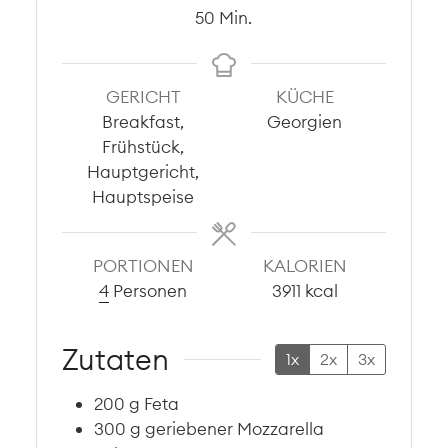
Minuten
50
Min.
GERICHT
KÜCHE
Breakfast,
Georgien
Frühstück,
Hauptgericht,
Hauptspeise
PORTIONEN
KALORIEN
4
Personen
3911
kcal
Zutaten
1x
2x
3x
200
g
Feta
300
g
geriebener Mozzarella