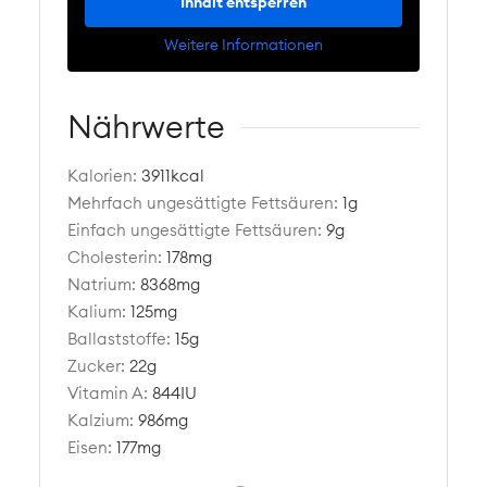
Inhalt entsperren
Weitere Informationen
Nährwerte
Kalorien:
3911
kcal
Mehrfach ungesättigte Fettsäuren:
1
g
Einfach ungesättigte Fettsäuren:
9
g
Cholesterin:
178
mg
Natrium:
8368
mg
Kalium:
125
mg
Ballaststoffe:
15
g
Zucker:
22
g
Vitamin A:
844
IU
Kalzium:
986
mg
Eisen:
177
mg