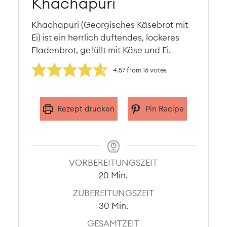
Khachapuri
Khachapuri (Georgisches Käsebrot mit
Ei) ist ein herrlich duftendes, lockeres
Fladenbrot, gefüllt mit Käse und Ei.
4.57
from
16
votes
Rezept drucken
Pin Recipe
VORBEREITUNGSZEIT
Minuten
20
Min.
ZUBEREITUNGSZEIT
Minuten
30
Min.
GESAMTZEIT