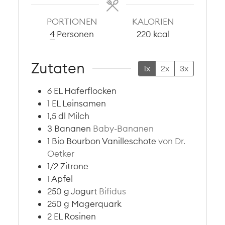
PORTIONEN
KALORIEN
4
Personen
220
kcal
Zutaten
1x
2x
3x
6
EL
Haferflocken
1
EL
Leinsamen
1,5
dl
Milch
3
Bananen
Baby-Bananen
1
Bio Bourbon Vanilleschote
von Dr.
Oetker
1/2
Zitrone
1
Apfel
250
g
Jogurt
Bifidus
250
g
Magerquark
2
EL
Rosinen