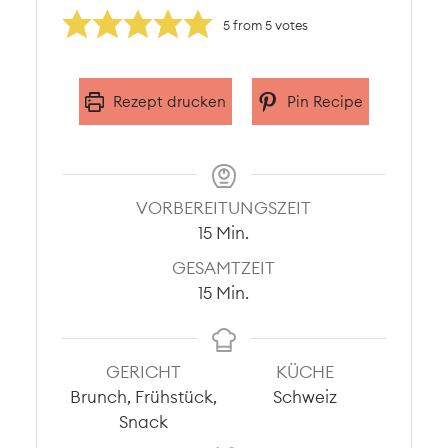
5
from
5
votes
Rezept drucken
Pin Recipe
VORBEREITUNGSZEIT
Minuten
15
Min.
GESAMTZEIT
Minuten
15
Min.
GERICHT
KÜCHE
Brunch, Frühstück,
Schweiz
Snack