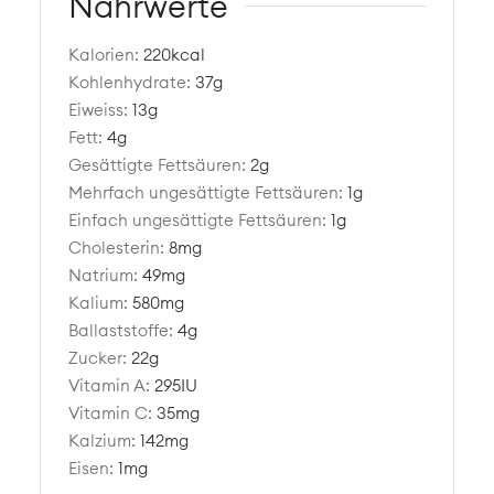
Nährwerte
Kalorien:
220
kcal
Kohlenhydrate:
37
g
Eiweiss:
13
g
Fett:
4
g
Gesättigte Fettsäuren:
2
g
Mehrfach ungesättigte Fettsäuren:
1
g
Einfach ungesättigte Fettsäuren:
1
g
Cholesterin:
8
mg
Natrium:
49
mg
Kalium:
580
mg
Ballaststoffe:
4
g
Zucker:
22
g
Vitamin A:
295
IU
Vitamin C:
35
mg
Kalzium:
142
mg
Eisen:
1
mg