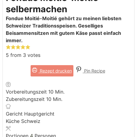
selbermachen
Fondue Moitié-Moitié gehört zu meinen liebsten
Schweizer Traditionsspeisen. Geselliges
Beisammensitzen mit gutem Käse passt einfach
immer.
5
from
3
votes
Rezept drucken
Pin Recipe
Minuten
Vorbereitungszeit
10
Min.
Minuten
Zubereitungszeit
10
Min.
Gericht
Hauptgericht
Küche
Schweiz
Portionen
4
Personen