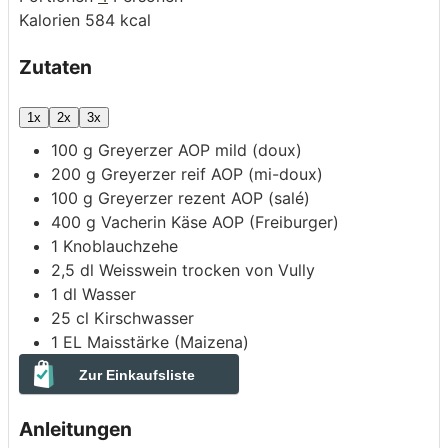
Kalorien
584
kcal
Zutaten
1x
2x
3x
100
g
Greyerzer AOP mild (doux)
200
g
Greyerzer reif AOP (mi-doux)
100
g
Greyerzer rezent AOP (salé)
400
g
Vacherin Käse AOP
(Freiburger)
1
Knoblauchzehe
2,5
dl
Weisswein
trocken von Vully
1
dl
Wasser
25
cl
Kirschwasser
1
EL
Maisstärke
(Maizena)
Zur Einkaufsliste
Anleitungen