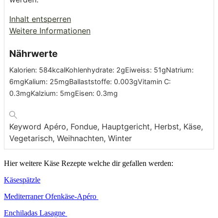
Inhalt entsperren
Weitere Informationen
Nährwerte
Kalorien:
584
kcal
Kohlenhydrate:
2
g
Eiweiss:
51
g
Natrium:
6
mg
Kalium:
25
mg
Ballaststoffe:
0.003
g
Vitamin C:
0.3
mg
Kalzium:
5
mg
Eisen:
0.3
mg
Keyword
Apéro, Fondue, Hauptgericht, Herbst, Käse,
Vegetarisch, Weihnachten, Winter
Hier weitere Käse Rezepte welche dir gefallen werden:
Käsespätzle
Mediterraner Ofenkäse-Apéro
Enchiladas Lasagne