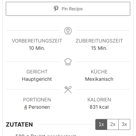
Pin Recipe
VORBEREITUNGSZEIT
ZUBEREITUNGSZEIT
Minuten
Minuten
10
Min.
15
Min.
GERICHT
KÜCHE
Hauptgericht
Mexikanisch
PORTIONEN
KALORIEN
4
Personen
831
kcal
ZUTATEN
1x
2x
3x