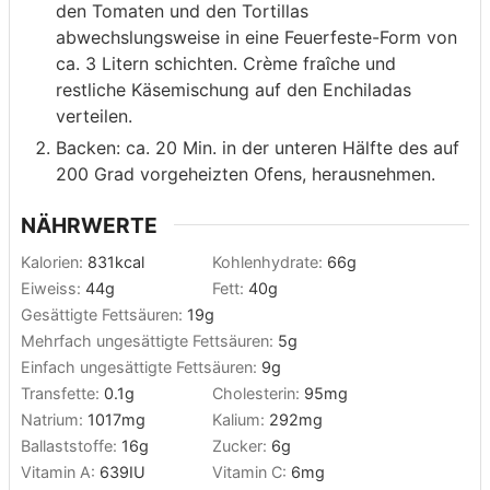
den Tomaten und den Tortillas
abwechslungsweise in eine Feuerfeste-Form von
ca. 3 Litern schichten. Crème fraîche und
restliche Käsemischung auf den Enchiladas
verteilen.
Backen: ca. 20 Min. in der unteren Hälfte des auf
200 Grad vorgeheizten Ofens, herausnehmen.
NÄHRWERTE
Kalorien:
831
kcal
Kohlenhydrate:
66
g
Eiweiss:
44
g
Fett:
40
g
Gesättigte Fettsäuren:
19
g
Mehrfach ungesättigte Fettsäuren:
5
g
Einfach ungesättigte Fettsäuren:
9
g
Transfette:
0.1
g
Cholesterin:
95
mg
Natrium:
1017
mg
Kalium:
292
mg
Ballaststoffe:
16
g
Zucker:
6
g
Vitamin A:
639
IU
Vitamin C:
6
mg