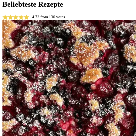
Beliebteste Rezepte
4.73
from
130
votes