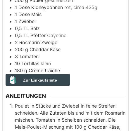
500
g
Poulet
geschnetzelt
1
Dose
Kidneybohnen
rot, circa 435g
1
Dose
Mais
1
Zwiebel
0,5
TL
Salz
0,5
TL
Pfeffer
Cayenne
2
Rosmarin Zweige
200
g
Cheddar Käse
3
Tomaten
10
Tortillas
klein
180
g
Crème fraîche
Zur Einkaufsliste
ANLEITUNGEN
Poulet in Stücke und Zwiebel in feine Streifen
schneiden. Alle Zutaten bis und mit dem Rosmarin
mischen. Tomaten in Scheiben schneiden. Die
Mais-Poulet-Mischung mit 100 g Cheddar Käse,