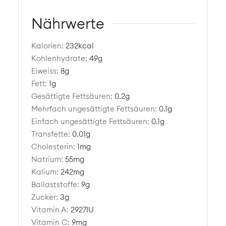
Nährwerte
Kalorien:
232
kcal
Kohlenhydrate:
49
g
Eiweiss:
8
g
Fett:
1
g
Gesättigte Fettsäuren:
0.2
g
Mehrfach ungesättigte Fettsäuren:
0.1
g
Einfach ungesättigte Fettsäuren:
0.1
g
Transfette:
0.01
g
Cholesterin:
1
mg
Natrium:
55
mg
Kalium:
242
mg
Ballaststoffe:
9
g
Zucker:
3
g
Vitamin A:
2927
IU
Vitamin C:
9
mg