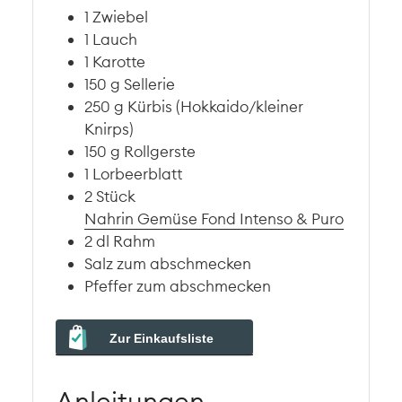
1
Zwiebel
1
Lauch
1
Karotte
150
g
Sellerie
250
g
Kürbis (Hokkaido/kleiner
Knirps)
150
g
Rollgerste
1
Lorbeerblatt
2
Stück
Nahrin Gemüse Fond Intenso & Puro
2
dl
Rahm
Salz zum abschmecken
Pfeffer zum abschmecken
Zur Einkaufsliste
Anleitungen