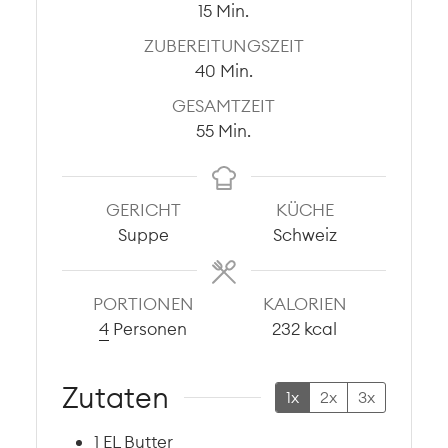
Minuten
15
Min.
ZUBEREITUNGSZEIT
Minuten
40
Min.
GESAMTZEIT
Minuten
55
Min.
GERICHT
KÜCHE
Suppe
Schweiz
PORTIONEN
KALORIEN
4
Personen
232
kcal
Zutaten
1x
2x
3x
1
EL
Butter