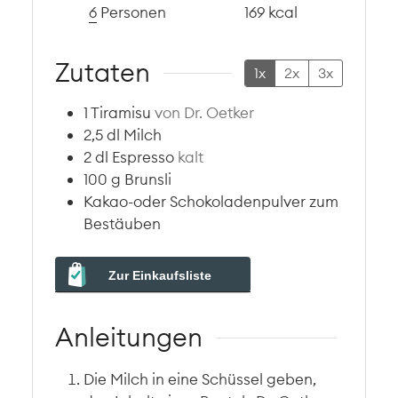
6
Personen
169
kcal
Zutaten
1x
2x
3x
1
Tiramisu
von Dr. Oetker
2,5
dl
Milch
2
dl
Espresso
kalt
100
g
Brunsli
Kakao-oder Schokoladenpulver zum
Bestäuben
Zur Einkaufsliste
Anleitungen
Die Milch in eine Schüssel geben,