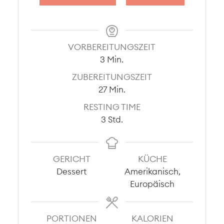
VORBEREITUNGSZEIT
Minuten
3
Min.
ZUBEREITUNGSZEIT
Minuten
27
Min.
RESTING TIME
Stunden
3
Std.
GERICHT
KÜCHE
Dessert
Amerikanisch,
Europäisch
PORTIONEN
KALORIEN