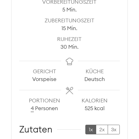
VORBEREITUNGSZEIT
Minuten
5
Min.
ZUBEREITUNGSZEIT
Minuten
15
Min.
RUHEZEIT
Minuten
30
Min.
GERICHT
KÜCHE
Vorspeise
Deutsch
PORTIONEN
KALORIEN
4
Personen
525
kcal
Zutaten
1x
2x
3x