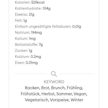
Kalorien:
525
kcal
Kohlenhydrate:
104
g
Eiweiss:
21
g
Fett:
1
g
Einfach ungesättigte Fettsäuren:
0.01
g
Natrium:
194
mg
Kalium:
1
mg
Ballaststoffe:
7
g
Zucker:
1
g
Kalzium:
0.2
mg
Eisen:
0.01
mg
KEYWORD
Backen, Brot, Brunch, Frühling,
Frühstück, Herbst, Sommer, Vegan,
Vegetarisch, Vorspeise, Winter