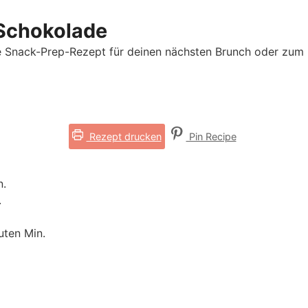
Schokolade
te Snack-Prep-Rezept für deinen nächsten Brunch oder z
Rezept drucken
Pin Recipe
n.
.
uten
Min.