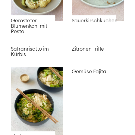
Okonomiyaki
Zucchini Risotto
Maissalat vom
Grill mit
veganem
Dressing
Spinatknödel wie
Knäckebrot mit
bei Oma
Amaranth
Basler Leckerli