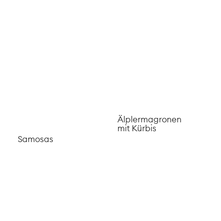
Linsen Daal mit
Lasagne
Erbsen
Bolognese
Gefüllte
Pasta Brokkoli
Peperoni mit
Gratin mit
Linsen und Feta
Gruyere
Pinsa mit
Tomaten,
Burrata und