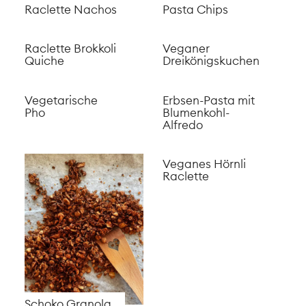
Maroni Kekse
Açaí Smoothie
Garten Focaccia
Bowl mit
Milchreis
Dinkel Baguette