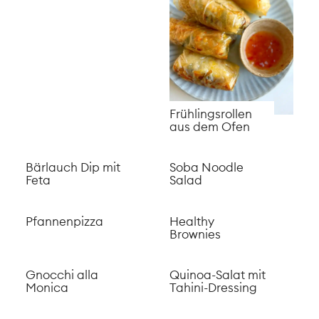
Veganes Hörnli
Raclette
Schoko Granola
Raclette mit
Birne und Basler
Läckerli