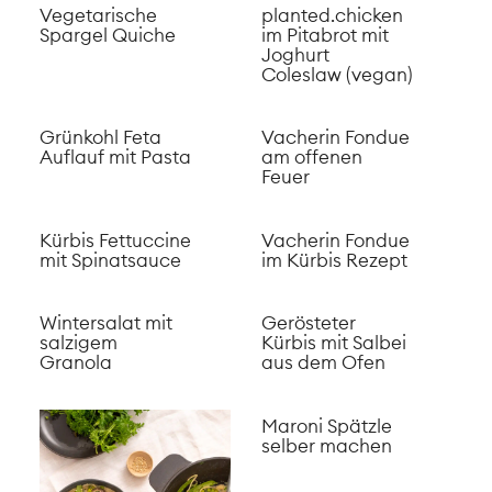
Suppe wie in
Japan
Ruchbrot selber
backen
Grünes
Shakshuka
Rezept
Vegane
Chocolate