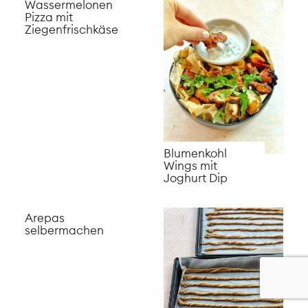
Gazpacho
Herzhafte Kekse:
Pistazien
Parmesan Sablés
Kichererbsen
Matcha Latte
Pasta mit
selber machen
Bärlauchpesto
Süsskartoffel
Salat mit
Chips
marinierter
Mozzarella
Warmer Randen-