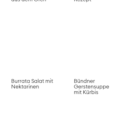
Burrata Salat mit
Bündner
Nektarinen
Gerstensuppe
mit Kürbis
Zuckerreduzierte
Vegetarische
Zwetschgen
Salade Niçois
Konfitüre
Schweizer
Zucchinisalat mit
Aprikosenwähe
Burrata
ohne raffinierten
Zucker
Schnelles
​Erdbeer-
Beeren-Joghurt
Rhabarber
Glace
Baked Oats
Erdbeer Glace
Spargeltarte mit