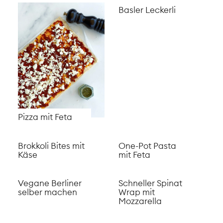
Kürbis Fettuccine
Vacherin Fondue
mit Spinatsauce
im Kürbis Rezept
Wintersalat mit
Gerösteter
salzigem
Kürbis mit Salbei
Granola
aus dem Ofen
Maroni Spätzle
selber machen
Miso Ramen