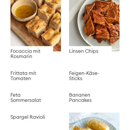
Bärlauch Dip mit
Soba Noodle
Feta
Salad
Pfannenpizza
Healthy
Brownies
Gnocchi alla
Quinoa-Salat mit
Monica
Tahini-Dressing
Raclette Nachos
Pasta Chips
Raclette Brokkoli
Veganer
Quiche
Dreikönigskuchen
Vegetarische
Erbsen-Pasta mit
Pho
Blumenkohl-
Alfredo