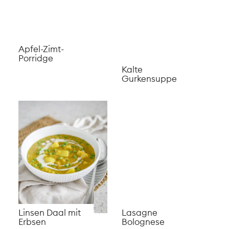
Pesto
Spätzli-Gratin
Schnelles Pad
Vegane Kürbis
Thai Rezept
Spätzle
Baked Oats mit
Cavatelli Pasta
Beeren und
selber machen
Schokolade
(vegan)
Bubble Tea
selber machen