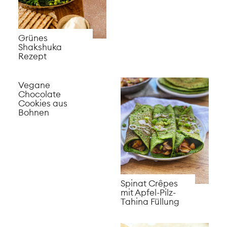
Blumenkohl
Wings mit
Joghurt Dip
Arepas
selbermachen
Dinkel Grissini
selber machen
Wassermelonen
Tomaten