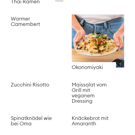
Pizza mit Feta
Brokkoli Bites mit
One-Pot Pasta
Käse
mit Feta
Vegane Berliner
Schneller Spinat
selber machen
Wrap mit
Mozzarella
Vegetarische
planted.chicken
Spargel Quiche
im Pitabrot mit
Joghurt
Coleslaw (vegan)
Grünkohl Feta
Vacherin Fondue
Auflauf mit Pasta
am offenen
Feuer