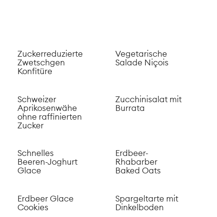
Cookies
Dinkelboden
Samosas
Älplermagronen
mit Kürbis
Apfel-Zimt-
Porridge
Kalte
Gurkensuppe