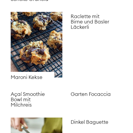
Spinat
Cannelloni mit
Ricotta
Gerösteter
Sauerkirschkuchen
Blumenkohl mit
Pesto
Safranrisotto im
Zitronen Trifle
Kürbis