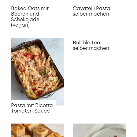
Rosmarin
Frittata mit
Feigen-Käse-
Tomaten
Sticks
Feta
Bananen
Sommersalat
Pancakes
Spargel Ravioli
Frühlingsrollen
aus dem Ofen