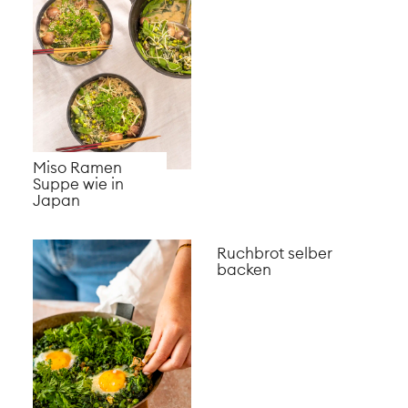
Cookies aus
Bohnen
Spinat Crêpes
mit Apfel-Pilz-
Tahina Füllung
Wassermelonen
Pizza mit
Ziegenfrischkäse