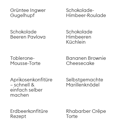
Buttermilch
Glace mit
Rhabarber &
Himbeeren
Beeren Ingwer
Gin und Tonic
Jogurt
Stracciatella Eis
am Stiel
Schokoladen
Herzen mit
Zitrone &
Basilikum