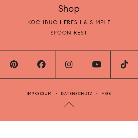
Dutch Baby
Buchteln mit
Rezept
Aprikose und
Vanillesauce
Schokolade
Jogurt Kirsch
Küchlein
About
Rezepte
ÜBER ANA+NINA
BRUNCH
KOOPERATIONEN
APÉRO
KONTAKT
HAUPTGERICHTE
DESSERT