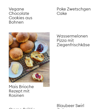
Mais Brioche
Rezept mit
Rosinen
Blaubeer Swirl
Creme Brûlée
Cake
Tarte mit Beeren
Matcha Scones
mit Aprikosen