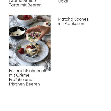
Fasnachtschüechli
mit Crème
Fraîche und
frischen Beeren
Jogurt-
Meringue-
Schokoladen-Eis
Erdbeeren-
mit ganzen
Roulade
Johannisbeeren
Matcha-
Milchschnitte mit
Zitronen-
Kirschen
Blondies mit
Erdbeeren