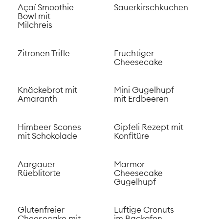
Açaí Smoothie
Sauerkirschkuchen
Bowl mit
Milchreis
Zitronen Trifle
Fruchtiger
Cheesecake
Knäckebrot mit
Mini Gugelhupf
Amaranth
mit Erdbeeren
Himbeer Scones
Gipfeli Rezept mit
mit Schokolade
Konfitüre
Aargauer
Marmor
Rüeblitorte
Cheesecake
Gugelhupf
Glutenfreier
Luftige Cronuts
Cheesecake mit
im Backofen