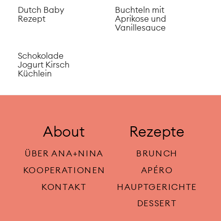
Grüntee Ingwer
Schokolade-
Gugelhupf
Himbeer-Roulade
Schokolade
Schokolade
Beeren Pavlova
Himbeeren
Küchlein
Toblerone-
Bananen Brownie
Mousse-Torte
Cheesecake
Aprikosenkonfitüre
Selbstgemachte
– schnell &
Marillenknödel
einfach selber
machen
Erdbeerkonfitüre
Rhabarber Crêpe
Rezept
Torte