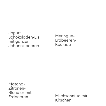
Süsskartoffel
Schokoladekugeln
Chips
mit Cranberry
Tomaten
Cheesecake mit
Zwetschgen-
Passionsfrucht
Tiramisu mit