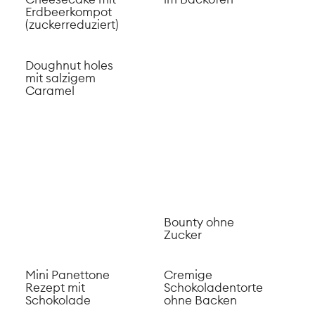
Erdbeerkompot
(zuckerreduziert)
Doughnut holes
Bounty ohne
mit salzigem
Zucker
Caramel
Mini Panettone
Cremige
Rezept mit
Schokoladentorte
Schokolade
ohne Backen
Vegane
Poke Zwetschgen
Chocolate
Cake
Cookies aus
Bohnen
Wassermelonen
Pizza mit
Ziegenfrischkäse